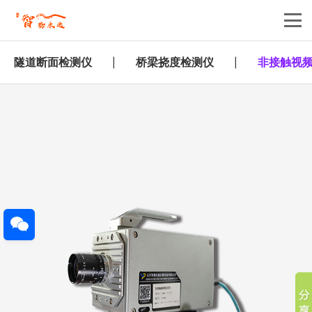
隧道断面检测仪
桥梁挠度检测仪
非接触视
|
|