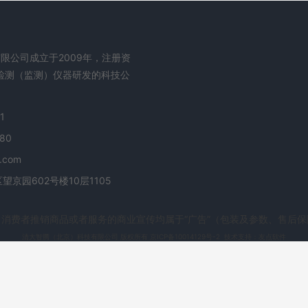
限公司成立于2009年，注册资
程检测（监测）仪器研发的科技公
1
80
.com
京园602号楼10层1105
消费者推销商品或者服务的商业宣传均属于“广告”（包装及参数、售后
清大智腾（北京）科技有限公司
版权所有
京ICP备10014129号-2
技术支持：
友点软件