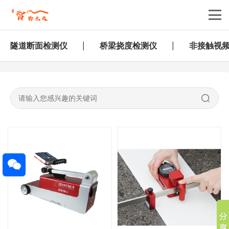
隧道断面检测仪
桥梁挠度检测仪
非接触视
|
|