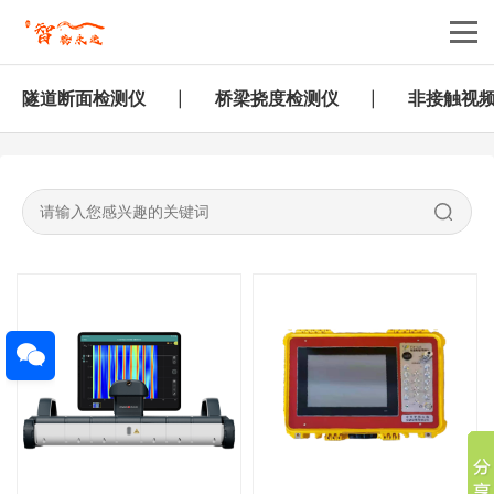
隧道断面检测仪
桥梁挠度检测仪
非接触视
|
|