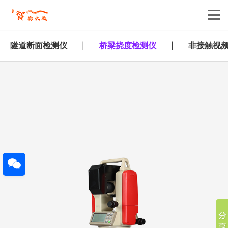
隧道断面检测仪
桥梁挠度检测仪
非接触视
|
|