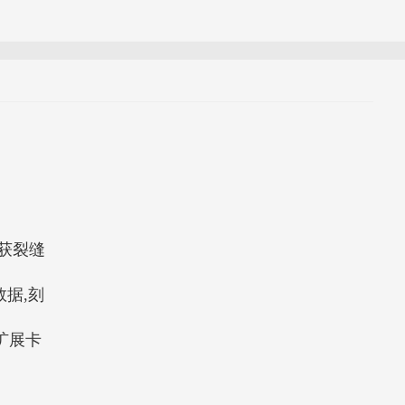
获裂缝
据,刻
扩展卡