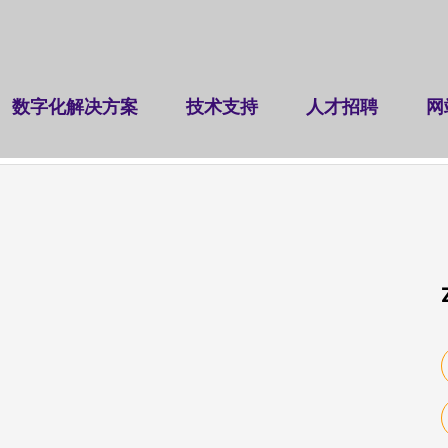
数字化解决方案
技术支持
人才招聘
网
（挠度、应变场）测量系统
裂缝检测仪
建设工程检测
|
|