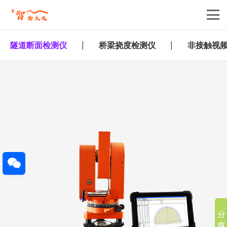
隧道断面检测仪
桥梁挠度检测仪
非接触视
|
|